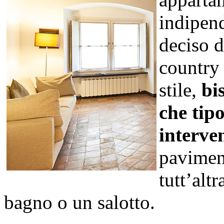
indipend
deciso d
country 
stile,
bi
che tip
interve
paviment
tutt’alt
bagno o un salotto.